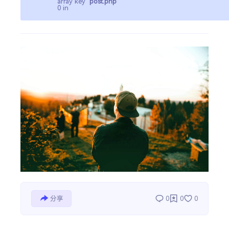
array key
post.php
0 in
热门分类
生活
音乐
微博
故事
杂志
摄影
分享
0
0
0