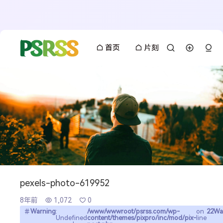
首页
片刻
pexels-photo-619952
8年前
1,072
0
搜索
Warning
:
/www/wwwroot/psrss.com/wp-
on
22
Wa
Undefined
content/themes/pixpro/inc/mod/pix-
line