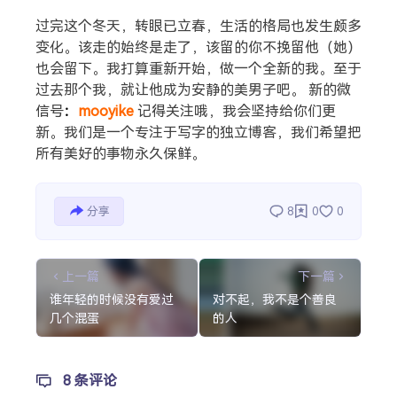
过完这个冬天，转眼已立春，生活的格局也发生颇多
搜索
变化。该走的始终是走了，该留的你不挽留他（她）
也会留下。我打算重新开始，做一个全新的我。至于
过去那个我，就让他成为安静的美男子吧。 新的微
热门分类
信号
：
mooyike
记得关注哦，我会坚持给你们更
新。我们是一个专注于写字的独立博客，我们希望把
生活
音乐
微博
故事
杂志
所有美好的事物永久保鲜。
摄影
分享
8
0
0
上一篇
下一篇
谁年轻的时候没有爱过
对不起，我不是个善良
几个混蛋
的人
8 条评论