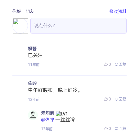
你好，
朋友
修改资料
枫酱
已关注
0
回复
11年前
佐咛
中午好暖和，晚上好冷。
0
回复
12年前
未知素
一丝丝冷
@佐咛
0
回复
12年前