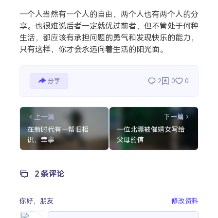
一个人当然有一个人的自由，两个人也有两个人的分
热门分类
享。也很难说后者一定就优过前者，但不管处于何种
生活，都应该有承担问题的勇气和发现快乐的能力，
生活
音乐
微博
故事
杂志
只有这样，你才会永远向着生活的阳光面。
摄影
分享
2
0
0
上一篇
下一篇
在新时代有一帮旧相
一位北漂被催婚女写给
识，幸事
父母的信
2 条评论
你好，
朋友
修改资料