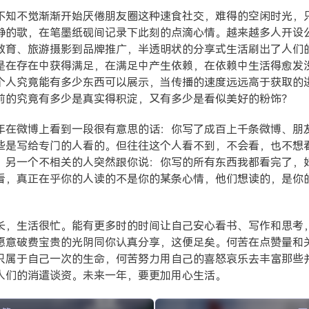
不知不觉渐渐开始厌倦朋友圈这种速食社交，难得的空闲时光，
静的歌，在笔墨纸砚间记录下此刻的点滴心情。越来越多人开设
教育、旅游摄影到品牌推广，半透明状的分享式生活刷出了人们
是在存在中获得满足，在满足中产生依赖，在依赖中生活得愈发
个人究竟能有多少东西可以展示，当传播的速度远远高于获取的
前的究竟有多少是真实得积淀，又有多少是看似美好的粉饰？
年在微博上看到一段很有意思的话：你写了成百上千条微博、朋
些是写给专门的人看的。但往往这个人看不到，不会看，也不想
，另一个不相关的人突然跟你说：你写的所有东西我都看完了，
看，真正在乎你的人读的不是你的某条心情，他们想读的，是你
长，生活很忙。能有更多时的时间让自己安心看书、写作和思考
愿意破费宝贵的光阴同你认真分享，这便足矣。何苦在点赞量和
只属于自己一次的生命，何苦努力用自己的喜怒哀乐去丰富那些
人们的消遣谈资。未来一年，要更加用心生活。