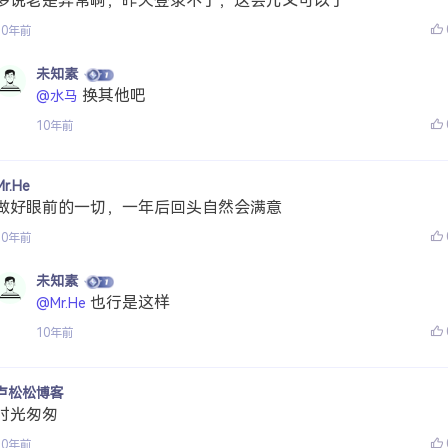
多说老是异常啊，昨天登录不了，这会儿又可以了
10年前
未知素
换其他吧
@水马
10年前
Mr.He
做好眼前的一切，一年后回头自然会满意
10年前
未知素
也行是这样
@Mr.He
10年前
卢松松博客
时光匆匆
10年前