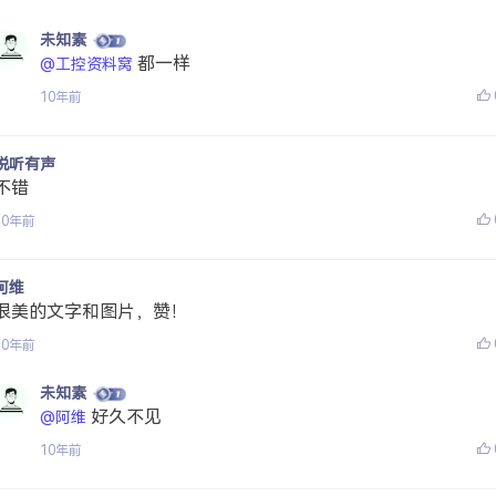
未知素
都一样
@工控资料窝
10年前
悦听有声
不错
10年前
阿维
很美的文字和图片，赞！
10年前
未知素
好久不见
@阿维
10年前