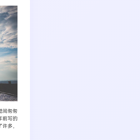
觉间匆匆
年前写的
了许多，