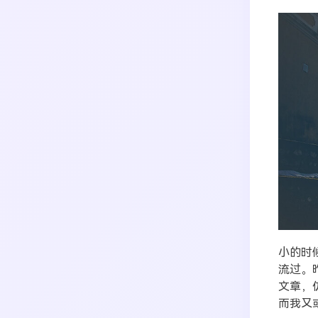
搜索
生活
音乐
微博
故事
杂志
热门分类
摄影
小的时
流过。
文章，
而我又