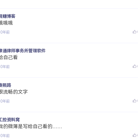
网赚博客
哦哦哦
10年前
律通律师事务所管理软件
给自己看
10年前
春熙路
很流畅的文字
10年前
工控资料窝
我的微薄是写给自己看的……
10年前