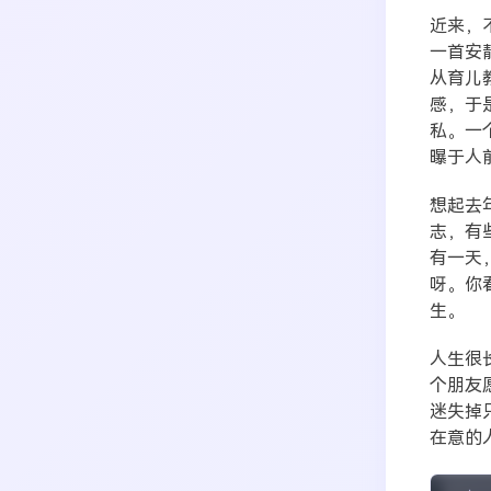
近来，
一首安
从育儿
感，于
私。一
曝于人
想起去
志，有
有一天
呀。你
生。
人生很
个朋友
迷失掉
在意的