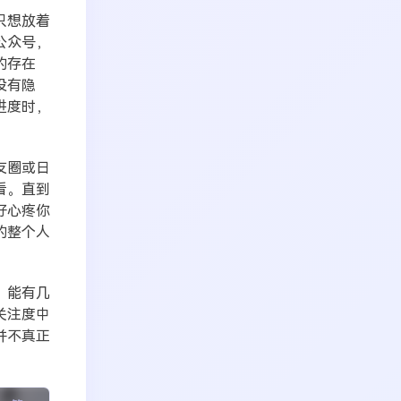
只想放着
公众号，
的存在
没有隐
进度时，
友圈或日
看。直到
好心疼你
的整个人
，能有几
关注度中
并不真正