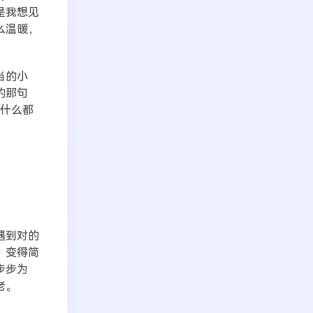
是我想见
么温暖，
当的小
的那句
，什么都
遇到对的
，变得简
步步为
老。