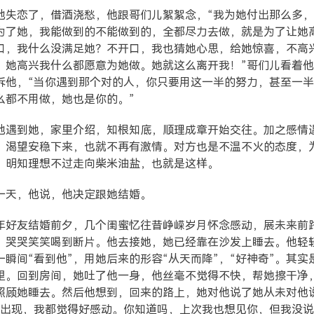
他失恋了，借酒浇愁，他跟哥们儿絮絮念，“我为她付出那么多
为了她，我能做到的不能做到的，全都尽力去做，就是为了让她
口，我什么没满足她？不开口，我也猜她心思，给她惊喜，不高
，她高兴我什么都愿意为她做。她就这么离开我！”哥们儿看着
诉他，“当你遇到那个对的人，你只要用这一半的努力，甚至一
么都不用做，她也是你的。”
他遇到她，家里介绍，知根知底，顺理成章开始交往。加之感情
，渴望安稳下来，也就不再有激情。对方也是不温不火的态度，
，明知理想不过走向柴米油盐，也就是这样。
一天，他说，他决定跟她结婚。
年好友结婚前夕，几个闺蜜忆往昔峥嵘岁月怀念感动，展未来前
，哭哭笑笑喝到断片。他去接她，她已经靠在沙发上睡去。他轻
一瞬间“看到他”，用她后来的形容“从天而降”，“好神奇”。其实
里。回到房间，她吐了他一身，他丝毫不觉得不快，帮她擦干净
照顾她睡去。然后他想到，回来的路上，她对他说了她从未对他
你出现，我都觉得好感动。你知道吗，上次我也想见你，但我没