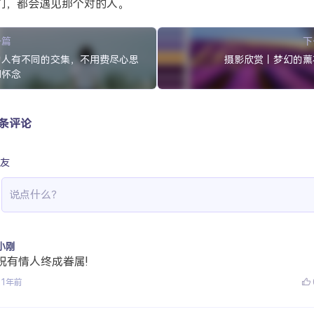
们，都会遇见那个对的人。
一篇
下
的人有不同的交集，不用费尽心思
摄影欣赏丨梦幻的薰
和怀念
 条评论
友
小刚
祝有情人终成眷属!
11年前