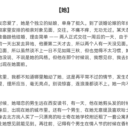
【她】
友恋爱了，她是个独立的姑娘，单身了挺久。到了谈婚论嫁的年
跟家里安排的相亲对象见面，交往。不痛不痒，无功无过。某天
准备跟他结婚，理由简单 —— 两人正式交往一周后的一天，由
前一天出发去异地，他要第二天才去，所以两个人有一天没见面
见面，所以虽然谈不上一日不见如隔三秋，但也觉得不太习惯，
她没说，不说是她的风格。但他在那个时候说，我想见你，我去
出现在她面前。
这里，我都不知道哪里触动了她，这是再平常不过的情节，发生
里，理所应当，毫无亮点。别说惊喜，连浪漫都谈不上。她一向
时候，她暗恋的男生远在西安读书，有一天，他在她剪头发的时
身后，出现在她的城市里。还有一个男生，在她无意提及喜欢哈
身去北方找人买了一只漂亮的哈士奇在她学校附近租了一套公寓
让她想见就能见到。再往前，记得有个男生在情人节的时候在香