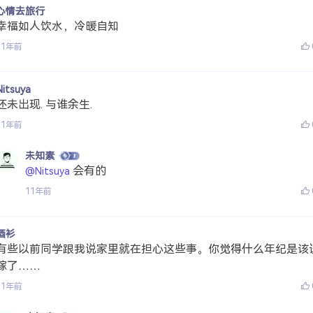
心情去旅行
幸福如人饮水，冷暖自知
11年前
Nitsuya
还未出现. 与谁余生.
11年前
未知素
会有的
@Nitsuya
11年前
酒衫
有些以前同学跟我说家里就在担心这些事。你觉得什么年纪是该
嫁了……
11年前