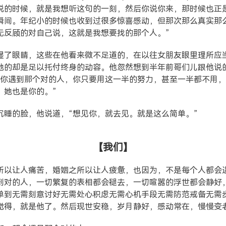
说的时候，就是我想听这句的一刻，然后你说你来，那时候也正
瞬间。年纪小的时候也收到过很多惊喜感动，但那次那么真实那
无反顾的对自己说，这就是我想要找的那个人。”
湿了眼睛，这些在他看来微不足道的，在以往女朋友眼里理所应
她的却是足以托付终身的动容。他忽然想到半年前哥们儿跟他说
当你遇到那个对的人，你只要用这一半的努力，甚至一半都不用
，她也是你的。”
沉睡的脸，他说道，“想见你，就去见。就是这么简单。”
【我们】
所以让人痛苦，婚姻之所以让人疲惫，也因为，不是每个人都会
到对的人，一切繁复的表相都会褪去，一切喧嚣的浮世都会静好
单到无需刻意讨好无需处心积虑无需心机手段无需防范戒备无需
觉得，就是他了。然后现世安稳，岁月静好，感动常在，慢慢变