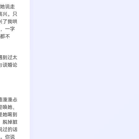
，她说走
高兴。只
兴了我哄
他，一字
半都不
遇到过太
为谈婚论
路漫漫忐
轻唤她，
是她喝到
，脱掉脏
说过的话
说。你说