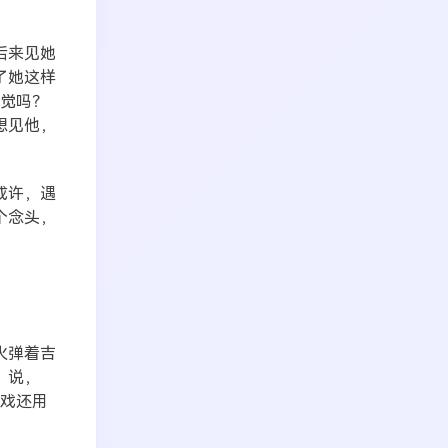
后来见她
了她这样
感觉吗？
想见他，
或许，遇
个念头，
火弹着吉
，说，
有戏还用