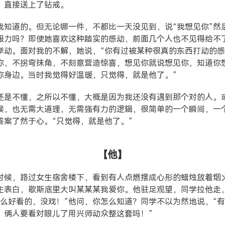
，直接送上了钻戒。
我知道的。但无论哪一件，不都比一天没见到，说“我想见你”然
服力吗？即使她喜欢这种踏实的感动，前面几个人也不见得给不
举动。面对我的不解，她说，“你有过被某种很真的东西打动的
你，不拐弯抹角，不刻意营造惊喜，想见你就说想见你，知道你
你身边。当时我觉得好温暖，只觉得，就是他了。”
还是不懂，之所以不懂，大概是因为我还没有遇到那个对的人。
候，也无需大道理，无需强有力的逻辑，很简单的一个瞬间，一
答案了然于心。“只觉得，就是他了。”
【他】
时候，路过女生宿舍楼下，看到有人点燃摆成心形的蜡烛放着烟
生表白，歇斯底里大叫某某某我爱你。他驻足观望，同学拉他走
什么好看的，没戏！”他问，你怎么知道？同学不以为然地说，“
？俩人要看对眼儿了用兴师动众整这套吗！”