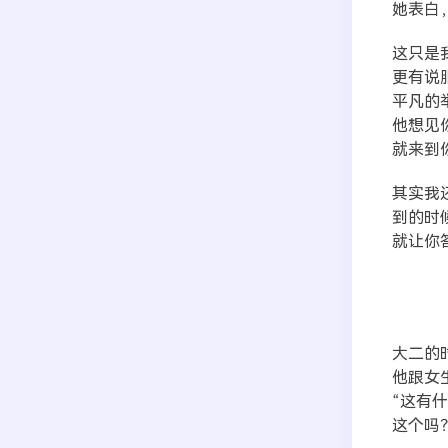
她表白
这只是
更有说
平凡的
他想见
就来到
其实我
到的时
就让你
大二的
他跟女
“这有
这个吗