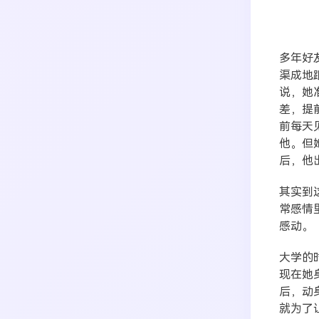
多年好
渠成地
说，她
差，提
前每天
他。但
后，他
其实到
常感情
感动。
大学的
现在她
后，动
就为了