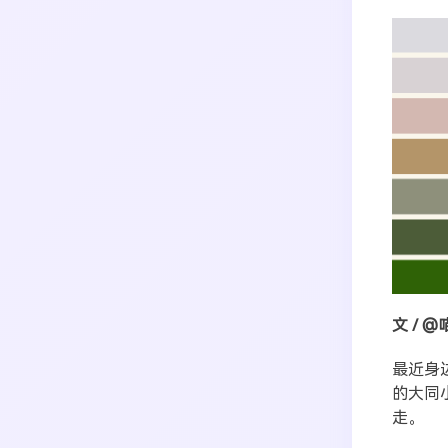
搜索
文 / 
最近身
生活
音乐
微博
故事
杂志
热门分类
的大同
摄影
走。