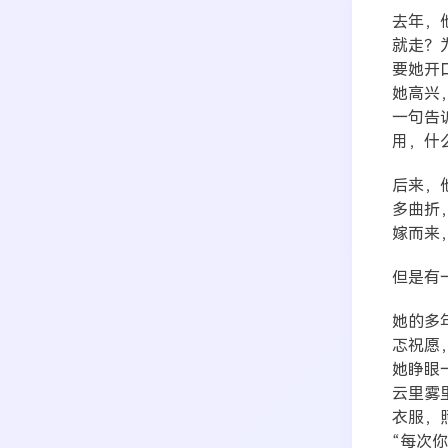
去年，
就走？
要她开
她高兴
一句告
用，什
后来，
多曲折
嫁而来
但是有
她的多
忑祝愿
她睁眼
云里雾
衣服，
“每次