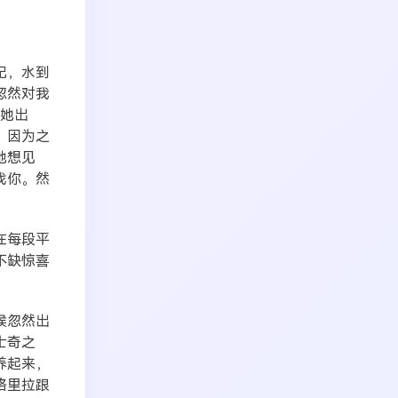
纪，水到
忽然对我
于她出
。因为之
她想见
找你。然
在每段平
不缺惊喜
候忽然出
士奇之
养起来，
格里拉跟