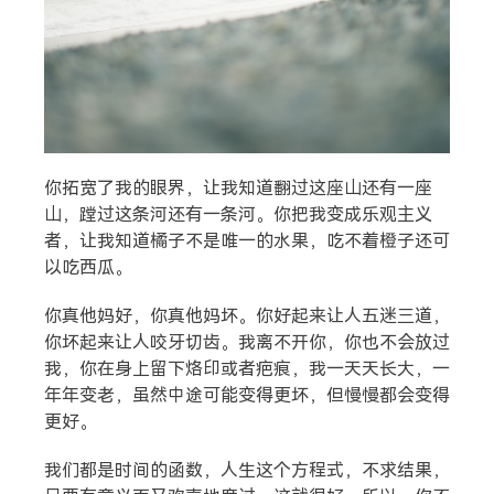
你拓宽了我的眼界，让我知道翻过这座山还有一座
山，蹚过这条河还有一条河。你把我变成乐观主义
者，让我知道橘子不是唯一的水果，吃不着橙子还可
以吃西瓜。
你真他妈好，你真他妈坏。你好起来让人五迷三道，
你坏起来让人咬牙切齿。我离不开你，你也不会放过
我，你在身上留下烙印或者疤痕，我一天天长大，一
年年变老，虽然中途可能变得更坏，但慢慢都会变得
更好。
我们都是时间的函数，人生这个方程式，不求结果，