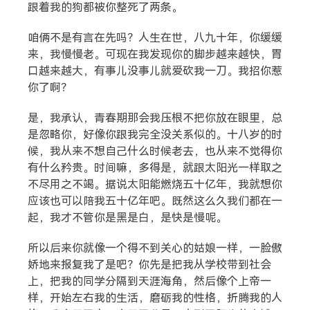
跟着我的狗都被你整死了两条。
热门分类
咱俩不是有言在先吗？人生在世，八九十年，你缓缓
生活
音乐
微博
故事
杂志
来，我慢慢老。可现在我发现你的脚步越来越快，胃
口越来越大，有事儿没事儿就爱砍我一刀。我招你惹
摄影
你了啊？
是，我承认，青春期那会我压根不把你放在眼里，总
是忽略你，好像你跟我完全没关系似的。十八岁的时
候，我从来不想自己什么时候老去，也从来不觉得你
有什么矜贵。时间嘛，多得是，就跟太阳光一样取之
不尽用之不竭。据说太阳能燃烧五十亿年，我就想你
应该也可以陪我五十亿年吧。既然这么久我们都在一
起，我才不管你是黑是白，是快是慢呢。
所以后来你就像一个得不到关心的姑娘一样，一脸傲
娇地来报复我了是吧？你先是把我从学校带到社会
上，把我的同学分隔到天涯海角，然后像个上帝一
样，开始左右我的生活，磨砺我的性格，折腾我的人