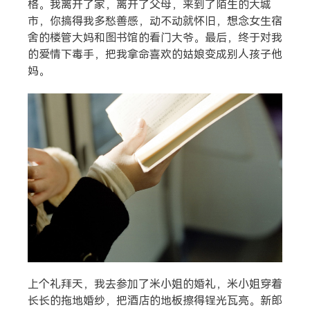
格。我离开了家，离开了父母，来到了陌生的大城
市，你搞得我多愁善感，动不动就怀旧，想念女生宿
舍的楼管大妈和图书馆的看门大爷。最后，终于对我
的爱情下毒手，把我拿命喜欢的姑娘变成别人孩子他
妈。
上个礼拜天，我去参加了米小姐的婚礼，米小姐穿着
长长的拖地婚纱，把酒店的地板擦得锃光瓦亮。新郎