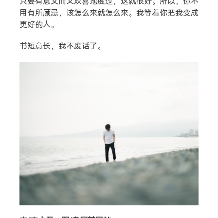
只要有意义而又欢喜地度过，这就很好。所以，你不
用有所顾忌，该怎么来就怎么来。我等着你把我变成
更好的人。
书短意长，我不废话了。