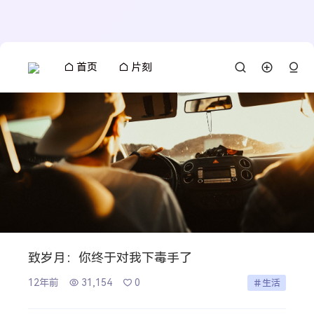
首页
片刻
致岁月：你终于对我下毒手了
12年前
31,154
0
生活