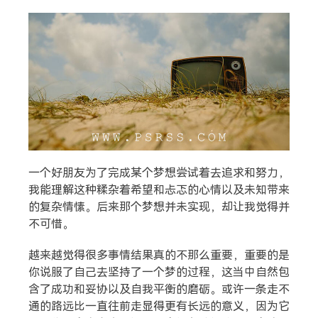
搜索
热门分类
生活
音乐
微博
故事
杂志
一个好朋友为了完成某个梦想尝试着去追求和努力，
我能理解这种糅杂着希望和忐忑的心情以及未知带来
摄影
的复杂情愫。后来那个梦想并未实现，却让我觉得并
不可惜。
越来越觉得很多事情结果真的不那么重要，重要的是
你说服了自己去坚持了一个梦的过程，这当中自然包
含了成功和妥协以及自我平衡的磨砺。或许一条走不
通的路远比一直往前走显得更有长远的意义，因为它