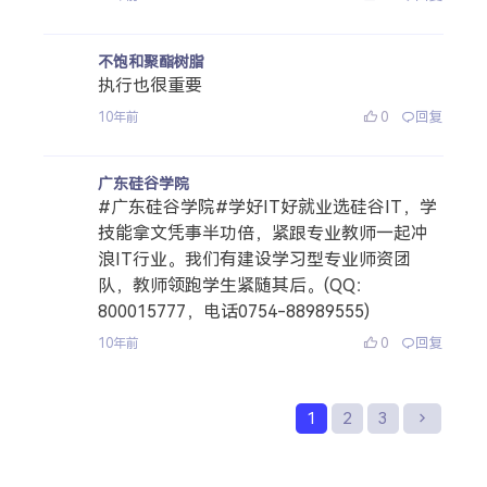
不饱和聚酯树脂
执行也很重要
0
回复
10年前
广东硅谷学院
#广东硅谷学院#学好IT好就业选硅谷IT，学
技能拿文凭事半功倍，紧跟专业教师一起冲
浪IT行业。我们有建设学习型专业师资团
队，教师领跑学生紧随其后。(QQ：
800015777，电话0754-88989555)
0
回复
10年前
1
2
3