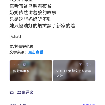
你听布谷鸟叫着布谷
奶奶依然讲着狼的故事
只是这些妈妈听不到
她只怪油灯的烟熏黑了新家的墙
[/chat]
文/树是好小孩
文字来源：
点击查看
上一篇
下一篇
要趁早争取
VOL.17 大龄文艺女青年
之歌
22 条评论