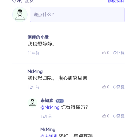
你好，
朋友
修改资料
消瘦的小受
我也想静静。
0
回复
11年前
Mr.Ming
我也想归隐。 潜心研究周易
0
回复
12年前
未知素
你看得懂吗？
@Mr.Ming
0
回复
12年前
Mr.Ming
还好。有点基础
@未知素