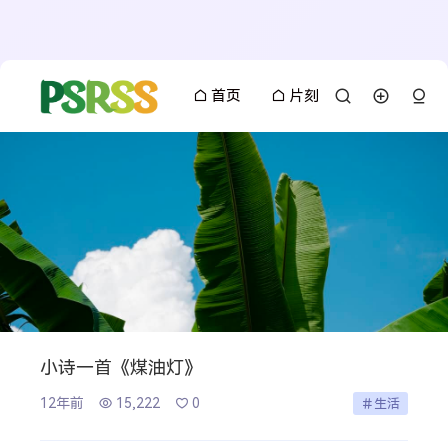
首页
片刻
小诗一首《煤油灯》
12年前
15,222
0
生活