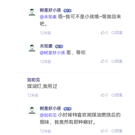
树是好小孩
唔~我可不是小孩哦~等我回来
@未知素
吧。
0
回复
12年前
未知素
恩，等你
@树是好小孩
0
回复
12年前
如初见
煤油灯,我用过
0
回复
12年前
树是好小孩
小时候特喜欢闻煤油燃烧后的
@如初见
烟味，我竟然有那种癖好。
0
回复
12年前