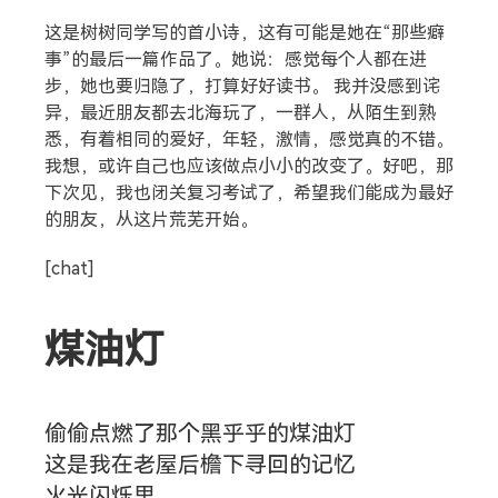
这是树树同学写的首小诗，这有可能是她在“那些癖
事”的最后一篇作品了。她说：感觉每个人都在进
步，她也要归隐了，打算好好读书。 我并没感到诧
异，最近朋友都去北海玩了，一群人，从陌生到熟
悉，有着相同的爱好，年轻，激情，感觉真的不错。
我想，或许自己也应该做点小小的改变了。好吧，那
下次见，我也闭关复习考试了，希望我们能成为最好
的朋友，从这片荒芜开始。
[chat]
搜索
煤油灯
热门分类
生活
音乐
微博
故事
杂志
偷偷点燃了那个黑乎乎的煤油灯
摄影
这是我在老屋后檐下寻回的记忆
火光闪烁里