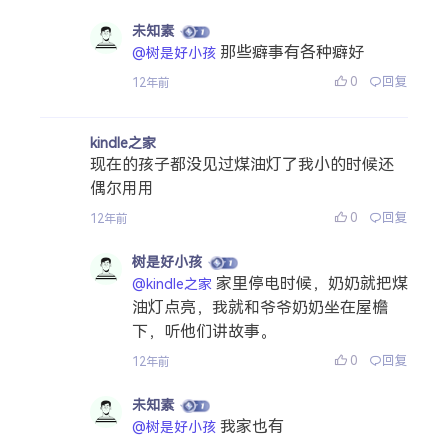
未知素
那些癖事有各种癖好
@树是好小孩
0
回复
12年前
kindle之家
现在的孩子都没见过煤油灯了我小的时候还
偶尔用用
0
回复
12年前
树是好小孩
家里停电时候，奶奶就把煤
@kindle之家
油灯点亮，我就和爷爷奶奶坐在屋檐
下，听他们讲故事。
0
回复
12年前
未知素
我家也有
@树是好小孩