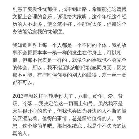
刚患了突发性忧郁症，找不到出路，希望能把这篇博
文配上合理的音乐，诉说给大家听，这个年纪这个经
历的人不太多，使文笔不好，不能写太多，但愿这个
办法能治愈我的忧郁症。
我知道世界上每一个人都是一个不同的个体，我的故
事不会原原本本一模一样的发生在你身上，可以相
似，但那不代表是一样的，就像你的事我也不会完全
的体会。所以，我不指望此刻的你能感同身受，因为
那不可能。有些时候你要的别人的懂得，差一丝一毫
都不可以。
搜索
2013年就这样平静地过去了，八卦、纷争、爱、背
叛、冷落.....我决定给这一切画上句号。虽然我不是
天生很开心的孩子，但我也会因为身边的人不断的被
热门分类
笑容渲染着。值得的事情，总是留给值得的人。我
想，这个够简单吧。那归根结底，我是个不失态的认
生活
音乐
微博
故事
杂志
真的人。