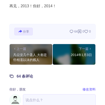
摄影
再见，2013！你好，2014！
分享
64
0
0
上一篇
下一篇
凡尘没几个圣人,大都是
2014年1月3日
些相濡以沫的贱人
64 条评论
你好，
朋友
修改资料