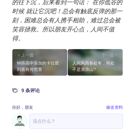
的往下沉，后来看到一句话： 在你低谷的
时候 就让它沉吧！总会有触底反弹的那一
刻，困难总会有人携手相助，难过总会被
笑容拯救。所以朋友开心点，人间不值
得。
上一篇
下一篇
钟薛高中添加的卡拉胶
人间风雨各处有，何处
到底有何危害
不是浪浪山?
9 条评论
你好，
朋友
修改资料