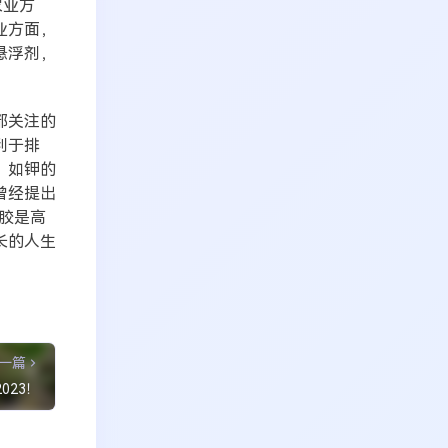
农业方
业方面，
悬浮剂，
都关注的
利于排
，如钾的
曾经提出
胶是高
长的人生
一篇
023！