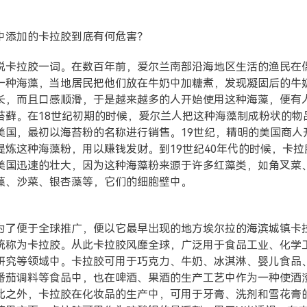
中添加的卡拉胶到底有何危害？
说卡拉胶一词。在数百年前，爱尔兰南部沿海地区生活的渔民在
一种海藻，当地居民把他们放在牛奶中加糖煮，发现凝固后的牛
长，而且口感顺滑，于是越来越多的人开始使用这种海藻，便有
苔藓。在18世纪初期的时候，爱尔兰人把这种海藻制成粉状的物
美国，最初以海苔粉的名称进行销售。19世纪，精明的美国商人
提炼这种海藻粉，用以赚钱发财。到19世纪40年代的时候，卡拉
美国迅速的壮大，因为这种海藻粉来源于许多红藻类，如角叉菜
藻、沙菜、银杏藻等，它们的细胞壁中。
为了便于全球推广，便以它最早出现的地方埃尔拉的海滨城镇卡
统称为卡拉胶。从此卡拉胶风靡全球，广泛用于食品工业、化学
研究等领域中。卡拉胶可用于巧克力、牛奶、冰淇淋、婴儿食品
番茄调料等食品中，也在啤酒、果酒的生产工艺中作为一种使酒
此之外，卡拉胶在化妆品的生产中，可用于牙膏、洗剂和雪花膏