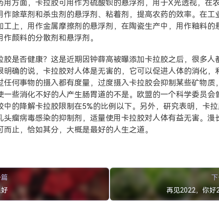
药用方面，卡拉胶可用作为硫酸钡的悬浮剂，用于X光透视，在
用作除草剂和杀虫剂的悬浮剂、粘着剂，提高农药的效率。在工
加工上，用作金属摩擦剂的悬浮剂，在陶瓷生产中，用作釉料的
用作颜料的分散剂和悬浮剂。
拉胶是否健康？这是近期因钟薛高被曝添加卡拉胶之后，很多人
很明确的说，卡拉胶对人体是无害的，它可以促进人体的消化，
过任何事物的摄入都有度量，过度摄入卡拉胶会抑制某些矿物质
使一些消化不好的人产生肠胃道的不是。欧盟的一个科学委员会
胶中的降解卡拉胶限制在5%的比例以下。另外，研究表明，卡拉
乳头瘤病毒感染的抑制剂，适量使用卡拉胶对人体有益无害。漫
可而止，恰如其分，大概是最好的人生之道。
一篇
下
很好
再见2022，你好2