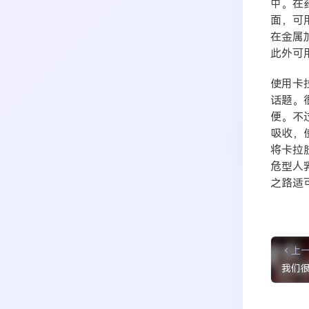
中。在
面，可
在金属
此外可
使用卡
话题。
便。不
吸收，
将卡拉
危型人
之路适
上
我们