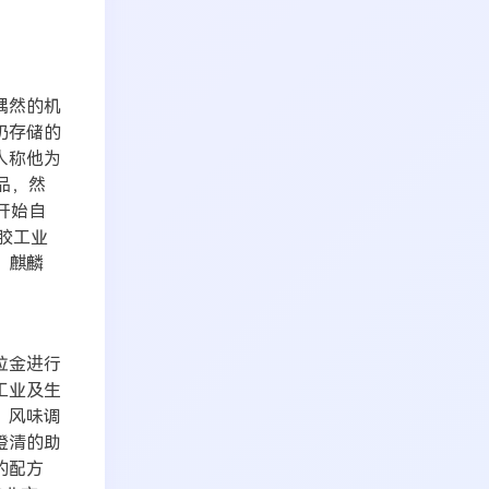
偶然的机
奶存储的
人称他为
品，然
开始自
胶工业
、麒麟
拉金进行
工业及生
、风味调
澄清的助
的配方