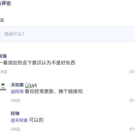
条评论
友
阿锋
一看添加剂会下意识认为不是好东西
4年前
未知素
看你经常更新，换个链接呗
@阿锋
4年前
阿锋
可以的
@未知素
4年前