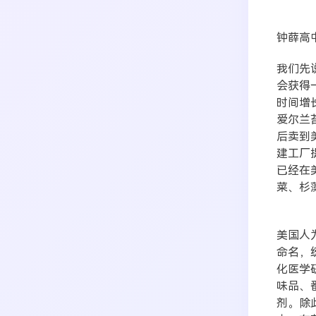
搜索
钟薛高
我们先
会获得
生活
音乐
微博
故事
杂志
热门分类
时间增
摄影
爱尔兰
后卖到
建工厂
已经在
菜、杉
美国人
命名，
化医学
味品、
剂。除