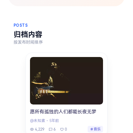
搜索
POSTS
热门分类
归档内容
生活
音乐
微博
故事
杂志
按发布时间排序
摄影
愿所有孤独的人们都能长夜无梦
@未知素
-
5年前
4,229
6
0
音乐