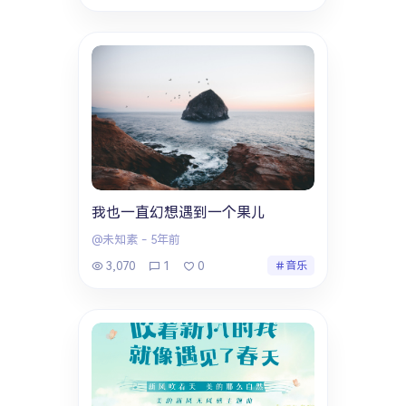
我也一直幻想遇到一个果儿
@未知素
-
5年前
3,070
1
0
音乐