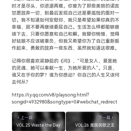
时才是尽头，你进退两难。你曾为了那些美丽的诺言
甘愿放弃一切，到最后发现自己还是要孤独的面对一
切。我不知道如何安慰你，我只是希望如果你真的不
幸福，就不要再继续委屈自己。生活怎么样都能够继
续下去，只要你愿意和自己和解。我替你惋惜，觉得
好姑娘不应该被辜负，但我又希望你为了自己重新振
作起来，勇敢的放弃一些东西，虽然我知道这很难。
记得你很喜欢梁静茹的《问》，“可是女人，爱是她
的灵魂，她可以奉献一生，为她所爱的人”。只是，
谁又在乎你的梦？谁为你感动？你自己的人生又该何
去何从？
https://i.y.qq.com/v8/playsong.html?
songid=4932980&songtype=0#webchat_redirect
上一篇
下一篇
VOL.25 Waste the Day
VOL.26 美国民歌之王