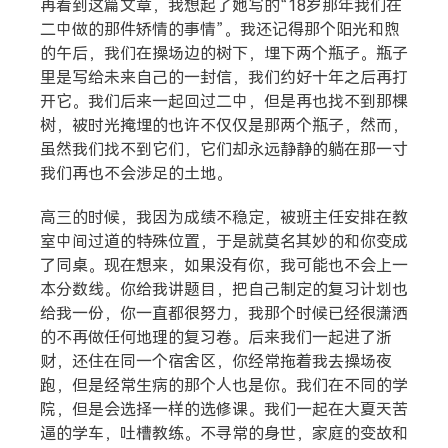
再看到这篇文章，我想起了她写的“18岁那年我们在
二中做的那件矫情的事情”。我还记得那个阳光和煦
的午后，我们在操场边的树下，埋下两个瓶子。瓶子
里是写给未来自己的一封信，我们约好十年之后再打
开它。我们后来一起回过二中，但是再也找不到那棵
树，被时光掩埋的也许不仅仅是那两个瓶子，然而，
虽然我们找不到它们，它们却永远静静的躺在那一寸
我们再也不会涉足的土地。
高三的时候，我因为成绩不稳定，被班主任安排在教
室中间过道的特殊位置，于是就莫名其妙的和你变成
了同桌。现在想来，如果没有你，我可能也不会上一
本分数线。你给我讲题目，把自己制定的复习计划也
给我一份，你一直都很努力，我那个时候已经很潇洒
的不再做任何地理的复习卷。后来我们一起进了浙
财，还住在同一个宿舍区，你经常拖着我去操场夜
跑，但是经常生病的那个人也是你。我们在不同的学
院，但是会选择一样的选修课。我们一起在大夏天苦
逼的学车，吐槽教练。不寻常的身世，家庭的变故和