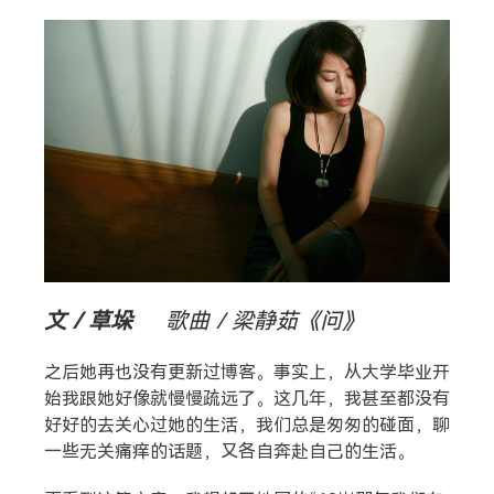
搜索
热门分类
生活
音乐
微博
故事
杂志
摄影
文 / 草垛
歌曲 / 梁静茹《问》
之后她再也没有更新过博客。事实上，从大学毕业开
始我跟她好像就慢慢疏远了。这几年，我甚至都没有
好好的去关心过她的生活，我们总是匆匆的碰面，聊
一些无关痛痒的话题，又各自奔赴自己的生活。