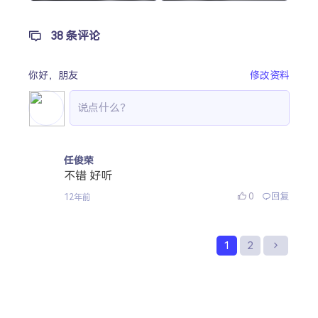
38 条评论
你好，
朋友
修改资料
任俊荣
不错 好听
0
回复
12年前
1
2