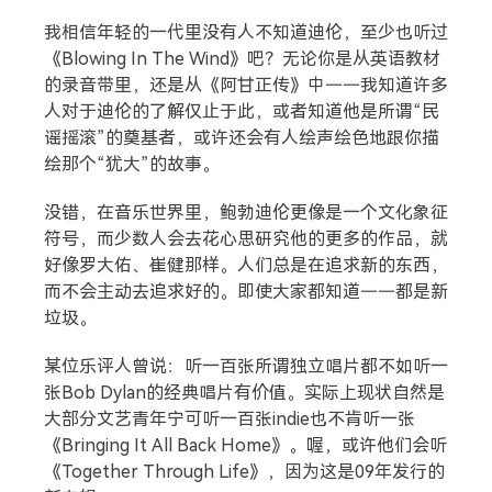
我相信年轻的一代里没有人不知道迪伦，至少也听过
《Blowing In The Wind》吧？无论你是从英语教材
的录音带里，还是从《阿甘正传》中——我知道许多
人对于迪伦的了解仅止于此，或者知道他是所谓“民
谣摇滚”的奠基者，或许还会有人绘声绘色地跟你描
绘那个“犹大”的故事。
没错，在音乐世界里，鲍勃迪伦更像是一个文化象征
符号，而少数人会去花心思研究他的更多的作品，就
好像罗大佑、崔健那样。人们总是在追求新的东西，
而不会主动去追求好的。即使大家都知道——都是新
垃圾。
某位乐评人曾说：听一百张所谓独立唱片都不如听一
张Bob Dylan的经典唱片有价值。实际上现状自然是
大部分文艺青年宁可听一百张indie也不肯听一张
《Bringing It All Back Home》。喔，或许他们会听
《Together Through Life》，因为这是09年发行的