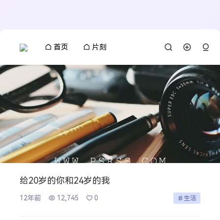
首页
片刻
给20岁的你和24岁的我
12年前
12,745
0
生活