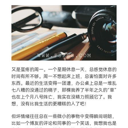
搜索
热门分类
又是蛋疼的周一。一个星期休息一天，总感觉休息的
生活
音乐
微博
故事
杂志
时间有所不够。周一不想起床上班，总害怕面对许多
东西。最近的生活变得一团遭，办公桌上总是一堆乱
摄影
七八糟的没通过的稿子，那棵我养了半年之久的“草”
也在上个月八号阵亡，我实在没精力照顾它了。我
想，没有比我生活的更糟糕的人了吧！
但坏情绪往往总在一些微小的事物中变得瞬间明朗，
比如一个博友的评论和同事的一个笑话，我想我也是