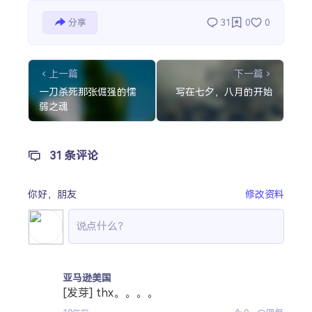
分享
31
0
0
上一篇
下一篇
一刀杀死那张倔强的懦
写在七夕，八月的开始
弱之魂
31 条评论
你好，
朋友
修改资料
亚马逊美国
[发芽] thx。。。。