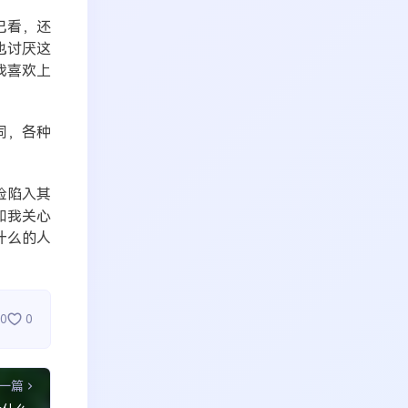
己看，还
也讨厌这
我喜欢上
同，各种
险陷入其
和我关心
什么的人
0
0
一篇