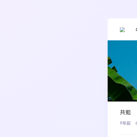
共勉
9年前