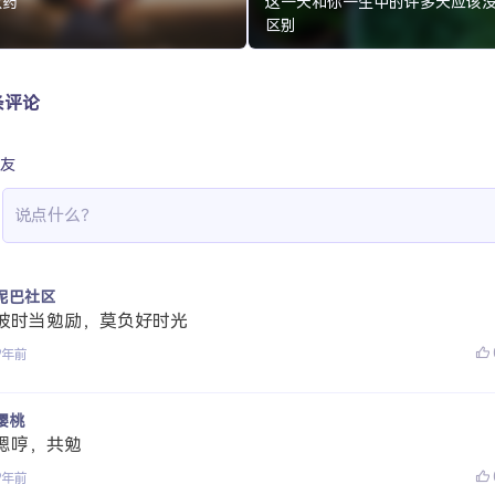
救药
这一天和你一生中的许多天应该
区别
条评论
友
泥巴社区
彼时当勉励，莫负好时光
9年前
樱桃
嗯哼，共勉
9年前