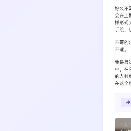
好久不
搜索
会在上
样形式
生活
音乐
微博
故事
杂志
手绘，
热门分类
摄影
不写的
不适。
我是最
中。在
的人共
在这个
上