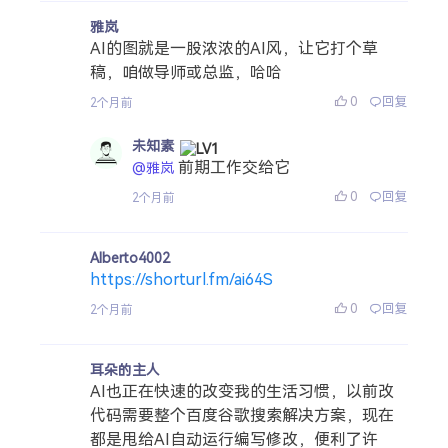
雅岚
AI的图就是一股浓浓的AI风，让它打个草
稿，咱做导师或总监，哈哈
0
回复
2个月前
未知素
前期工作交给它
@雅岚
0
回复
2个月前
Alberto4002
https://shorturl.fm/ai64S
0
回复
2个月前
耳朵的主人
AI也正在快速的改变我的生活习惯，以前改
代码需要整个百度谷歌搜索解决方案，现在
都是甩给AI自动运行编写修改，便利了许