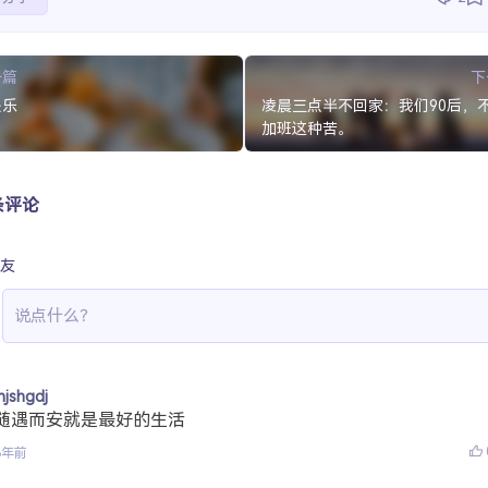
一篇
下
快乐
凌晨三点半不回家：我们90后，
加班这种苦。
条评论
友
jhjshgdj
随遇而安就是最好的生活
8年前