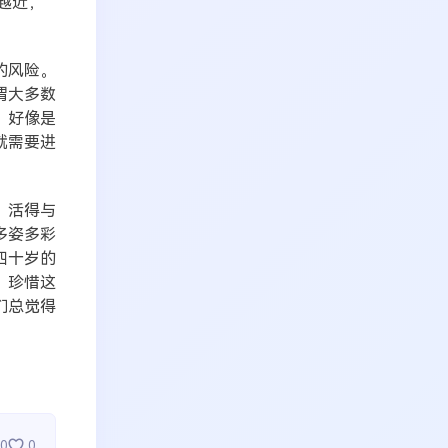
越近，
的风险。
谓大多数
，好像是
就需要进
。活得与
多姿多彩
四十岁的
，珍惜这
们总觉得
0
0