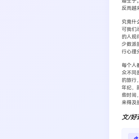
婚生子
反而越
究竟什
可我们
的人规
少数派
行心理
每个人
众不同
的旅行
年纪，
些时间
来得及
文/好