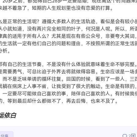
。20岁之前，都觉得自己26岁一定要结婚；现在离这个时间越来
来越不着急了，短期的人生规划里也没有恋爱的打算。
么是正常的生活呢？遵循大多数人的生活轨迹，看似是会有较小
从小就知道，没有两片完全相同的叶子，何况是人呢。所以，所
律真的适用于所有人么？尤其是现在有些公众号，非要夸大其词
的生活就一定有他们自己的问题和理由，不按照所谓的正常生活
分析。
都有自己的生活节奏，不是没有什么体验就意味着生命不够完整
是需要勇气，可总比迫于外界去将就做得容易。生命应该是一场
，而不是乏味单调的循环往复。回国的时候，看到了一些人，三
就躺在病床上人事不省，让我受到了很大的触动。生命是有限的
，一定要尽可能做自己喜欢的事，陪伴自己喜欢的人。有时候我
的，等到最后却什么都做不了，再去后悔，也来不及了。
运依白
分享
2