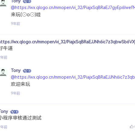
Tony
@https://wx.qlogo.cn/mmopen/vi_32/PiajxSqBRaEJ7gyEp6
来玩(⊙o⊙)哇
9年前
https://wx.qlogo.cn/mmopen/vi_32/PiajxSqBRaEJJNh6ic7z3qbwSb
好牛逼
9年前
Tony
@https://wx.qlogo.cn/mmopen/vi_32/PiajxSqBRaEJJNh6ic7z
欢迎来玩
9年前
Tony
小程序审核通过测试
9年前