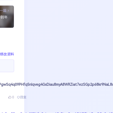
一篇
持到年
修改资料
suRPgwSq4q09PHfq5nlqveg4GxDiau8myA8WRZiat7ezSGp2p68kr9NaL8
0
回复