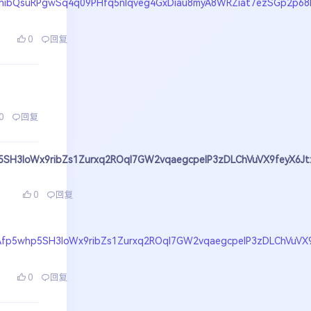
POlnibQsuRPgwSq4q09PHfq5nlqveg4GxDiau8myA8WRZiat7ezSGp2p68
0
回复
0
回复
p5SH3loWx9ribZs1Zurxq2ROqI7GW2vqaegcpeIP3zDLChVuVX9feyX6Jt
0
回复
2Afp5whp5SH3loWx9ribZs1Zurxq2ROqI7GW2vqaegcpeIP3zDLChVuVX9
0
回复