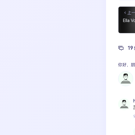
上
Ell
19
你好，
朋