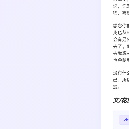
说，你
吧，喜
想念你
我也从
会有另
去了。
去我想
也会陪
没有什
已。所
提。
文/花