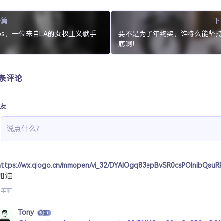
一篇
下
a Vos，一位来自LA的女权主义歌手
要不是为了年终奖，谁特么能坚
底啊！
 条评论
友
https://wx.qlogo.cn/mmopen/vi_32/DYAIOgq83epBvSR0csPOlnibQ
加油
9年前
Tony