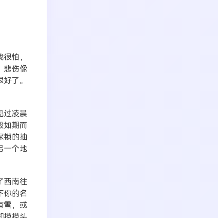
我很怕，
，悲伤像
很好了。
见过凌晨
般如期而
深锁的抽
另一个地
了西南往
下你的名
有雪，或
却摸摸头