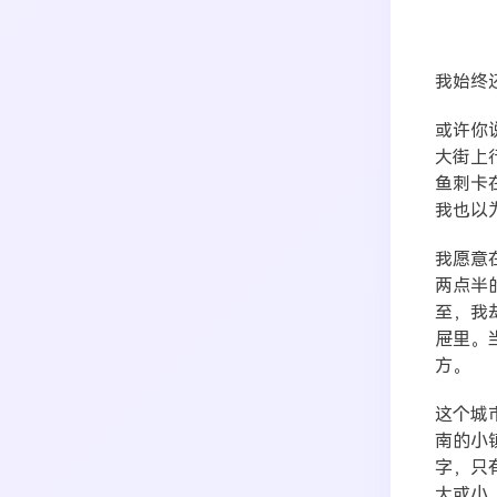
我始终
或许你
大街上
鱼刺卡
我也以
我愿意
搜索
两点半
至，我
屉里。
生活
音乐
微博
故事
杂志
方。
热门分类
摄影
这个城
南的小
字，只
大或小