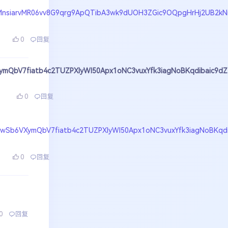
IwefMnsiarvMR06vv8G9qrg9ApQTibA3wk9dUOH3ZGic9OQpgHrHj2UB2
0
回复
6VXymQbV7fiatb4c2TUZPXlyWl50Apx1oNC3vuxYfk3iagNoBKqdibaic9dZ
0
回复
3qbwSb6VXymQbV7fiatb4c2TUZPXlyWl50Apx1oNC3vuxYfk3iagNoBKqd
0
回复
0
回复