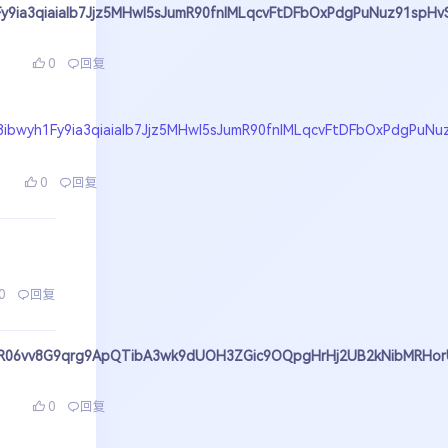
Fy9ia3qiaiaIb7Jjz5MHwl5sJumR90fnlMLqcvFtDFbOxPdgPuNuz91spHv
0
回复
3ibwyh1Fy9ia3qiaiaIb7Jjz5MHwl5sJumR90fnlMLqcvFtDFbOxPdgPuNu
0
回复
0
回复
iarvMR06vv8G9qrg9ApQTibA3wk9dUOH3ZGic9OQpgHrHj2UB2kNibMRH
0
回复