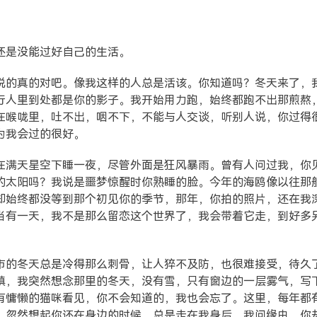
还是没能过好自己的生活。
说的真的对吧。像我这样的人总是活该。你知道吗？冬天来了，
行人里到处都是你的影子。我开始用力跑，始终都跑不出那煎熬
在喉咙里，吐不出，咽不下，不能与人交谈，听别人说，你过得
为我会过的很好。
在满天星空下睡一夜，尽管外面是狂风暴雨。曾有人问过我，你
的太阳吗？我说是噩梦惊醒时你熟睡的脸。今年的海鸥像以往那
却始终都没等到那个初见你的季节，那年，你拍的照片，还在我
当有一天，我不是那么留恋这个世界了，我会带着它走，到好多
市的冬天总是冷得那么刺骨，让人猝不及防，也很难接受，待久
镇，我突然想念那里的冬天，没有雪，只有窗边的一层雾气，写
有慵懒的猫咪看见，你不会知道的，我也会忘了。这里，每年都
，忽然想起你还在身边的时候，总是走在我身后，我问缘由，你