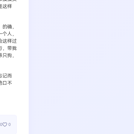
是这样
。的确，
一个人，
会这样过
行，带我
养只狗，
忘记而
绝口不
0
0