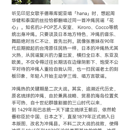
听见印尼女歌手德蒂库妮亚唱「hana」时，想起周
华健和泰国的丝拉恰都翻唱过同一首冲绳民谣「花
心」。知名的J-POP艺人安室、 Kiroro、Cocco等统
统出身冲绳。只要谈及日本地方特色，冲绳的音乐、
舞蹈绝对当仁不让、首先出列。就像张惠妹在90年
代后期掀起的台湾原住民热一样，日本的冲绳热尤其
火热，从民谣复兴的力量出发，横扫全日本、东亚及
欧美。不仅令得过往长期活在边缘阴影下、饱受不公
平对待的冲绳人重拾自我认同，也一扫民谣老土的刻
板印象，年轻人开始主动学三线、唱方言歌谣。
冲绳热的关键期是二次大战。其实，追溯近代历史，
原名琉球的冲绳，由於兼具战略、贸易的海岛位置炙
手可热，自十世纪群雄割据的三山时代以来，
到 1429年尚巴志统一天下建立琉球王朝后，依然轮
番称臣於中国、日本之下，直至1879年正式纳入日
本版图，改名为冲绳县。不料二次大战的战败，使得