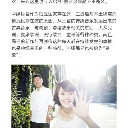
欢，来到这里也应该给Mr.童评论鼓励下不是么。
冲绳县曾作为独立国家存在过，二战后与本土隔离的
情况也存在过的原因，从王宫的传统音乐发展出来的
古典音乐，与戏剧、滑稽故事相关的东西，大众民
谣、宴席歌谣、流行歌曲、童谣等各种种类。而且，
民谣的新作与再创作这种每天都在持续发生的事情，
也是冲绳音乐的一种特征。冲绳民谣也被称为“岛
搜索
歌”。
热门分类
生活
音乐
微博
故事
杂志
摄影