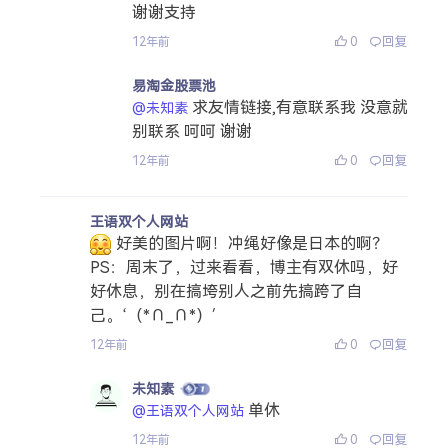
谢谢支持
0
回复
12年前
易淘金股票池
求友情链接,有意联系我 没意就
@未知素
别联系 呵呵 谢谢
0
回复
12年前
王语双个人网站
好美的图片啊！冲绳好像是日本的啊？
PS：周末了，过来看看，博主有双休吗，好
好休息，别在搞垮别人之前先搞跨了自
己。‘（*∩_∩*）′
0
回复
12年前
未知素
单休
@王语双个人网站
0
回复
12年前