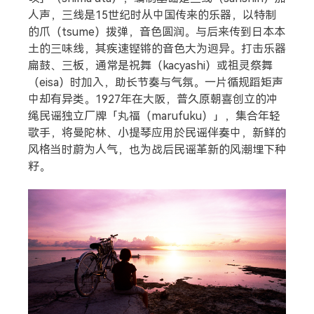
人声，三线是15世纪时从中国传来的乐器，以特制
的爪（tsume）拨弹，音色圆润。与后来传到日本本
土的三味线，其疾速铿锵的音色大为迥异。打击乐器
扁鼓、三板，通常是祝舞（kacyashi）或祖灵祭舞
（eisa）时加入，助长节奏与气氛。一片循规蹈矩声
中却有异类。1927年在大阪，普久原朝喜创立的冲
绳民谣独立厂牌「丸福（marufuku）」，集合年轻
歌手，将曼陀林、小提琴应用於民谣伴奏中，新鲜的
风格当时蔚为人气，也为战后民谣革新的风潮埋下种
籽。