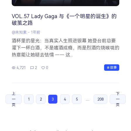
VOL.57 Lady Gaga 与《一个明星的诞生》的
破茧之路
@未知素
-
1年前
酒杯里的星光：当真实人生照进银幕 她登台前总要
灌下一杯白酒，不是嗜酒成瘾，而是烈酒灼烧喉咙的
热意能让她褪去怯懦 —— 这...
4,721
2
0
故事
上
下
一
1
2
3
4
5
…
208
一
页
页