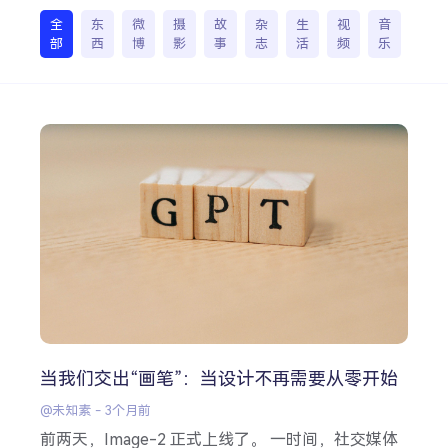
全
东
微
摄
故
杂
生
视
音
部
西
博
影
事
志
活
频
乐
搜索
热门分类
生活
音乐
微博
故事
杂志
摄影
当我们交出“画笔”：当设计不再需要从零开始
@未知素
-
3个月前
前两天，Image-2 正式上线了。 一时间，社交媒体