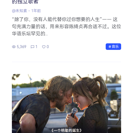
的独立歌者
@未知素
-
1年前
“除了你，没有人能代替你过你想要的人生”—— 这
句充满力量的话，用来形容陈绮贞再合适不过。这位
华语乐坛罕见的...
5,369
1
0
音乐