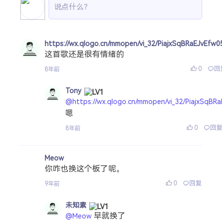
https://wx.qlogo.cn/mmopen/vi_32/PiajxSqBRaEJv
这首歌还是很有情绪的
0
回
8年前
Tony
@https://wx.qlogo.cn/mmopen/vi_32/PiajxSq
嗯
0
回
8年前
Meow
你咋也换这个板了呢。
0
回复
9年前
未知素
早就换了
@Meow