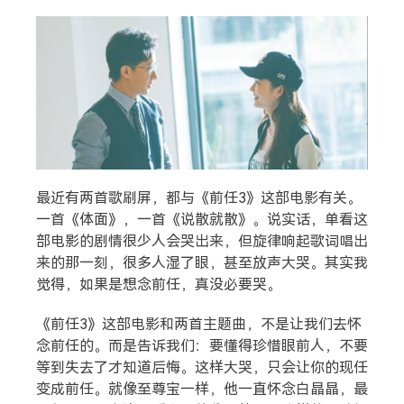
搜索
热门分类
生活
音乐
微博
故事
杂志
最近有两首歌刷屏，都与《前任3》这部电影有关。
一首《体面》，一首《说散就散》。说实话，单看这
摄影
部电影的剧情很少人会哭出来，但旋律响起歌词唱出
来的那一刻，很多人湿了眼，甚至放声大哭。其实我
觉得，如果是想念前任，真没必要哭。
《前任3》这部电影和两首主题曲，不是让我们去怀
念前任的。而是告诉我们：要懂得珍惜眼前人，不要
等到失去了才知道后悔。这样大哭，只会让你的现任
变成前任。就像至尊宝一样，他一直怀念白晶晶，最