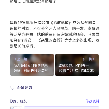
然后……然后就没有然后了。
年仅19岁她就凭借歌曲《说散就散》成为众多明星
追捧的对象，不仅著名艺人冯提莫、陈一发、李慧珍
等明星均翻唱，她的歌曲还在许魏洲演唱会、《蒙面
唱将猜猜猜》、《亲爱的客栈》等等上多次出现，她
就是JC陈咏桐。
上一篇
下一篇
没人会把我们变的越来
致敬经典：MINI将于
越好，时间也只是陪衬
2018年3月启用新LOGO
6 条评论
你好，
朋友
修改资料