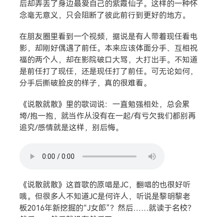
后却弄丢了身边最爱自己的紫霞仙子。这样的一种怀
念毫无意义，只会阻断了彼此前行到更好的地方。
在朋友圈里看到一个视频，据说是有人带着现任看电
影，却刚好偶遇了前任。本来应该体面分手、互相祝
福的两个人，却在影院破口大骂，大打出手。不知道
是前任打了现任，还是现任打了前任。可无论如何，
分手后撕破脸皮的样子，真的很难看。
《说散就散》里的歌词说：一直勉强相处，总会累
垮/抱一抱，就当作从没有在一起/有亏欠我们都别再
追究/感情就是这样，别后悔。
《说散就散》这首歌的原唱是JC，翻唱的也很好听
哦。但很多人不知道JC是何许人，听说是黎明黎老
板2016年新挖掘的“J女郎”？然后……就读于名校？