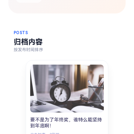
热门分类
生活
音乐
微博
故事
杂志
POSTS
摄影
归档内容
按发布时间排序
要不是为了年终奖，谁特么能坚持
到年底啊！