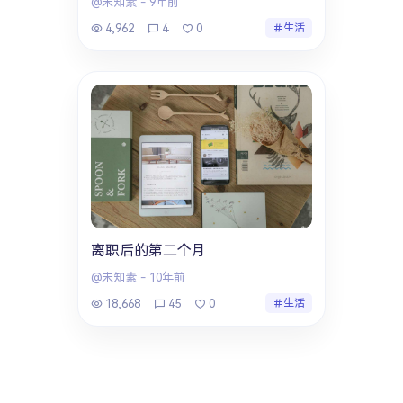
@未知素
-
9年前
4,962
4
0
生活
离职后的第二个月
@未知素
-
10年前
18,668
45
0
生活