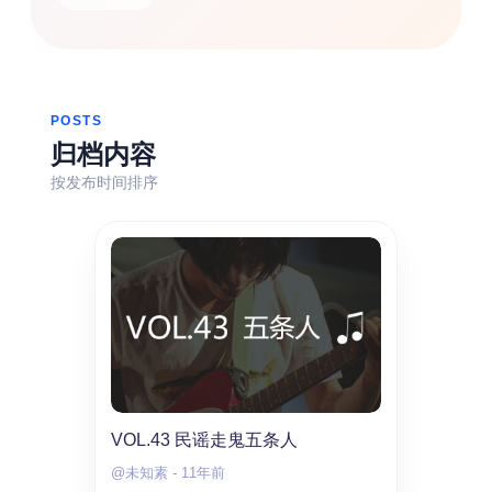
热门分类
生活
音乐
微博
故事
杂志
摄影
POSTS
归档内容
按发布时间排序
VOL.43 民谣走鬼五条人
@未知素
-
11年前