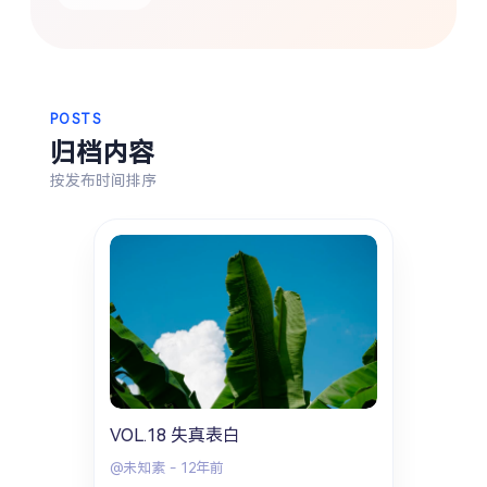
热门分类
生活
音乐
微博
故事
杂志
摄影
POSTS
归档内容
按发布时间排序
VOL.18 失真表白
@未知素
-
12年前