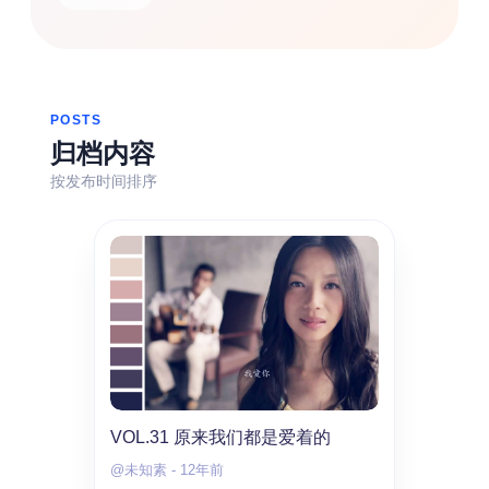
热门分类
生活
音乐
微博
故事
杂志
POSTS
摄影
归档内容
按发布时间排序
VOL.31 原来我们都是爱着的
@未知素
-
12年前