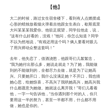
【他】
大二的时候，路过女生宿舍楼下，看到有人点燃摆成
心形的蜡烛放着烟火弹着吉他跟女生表白，歇斯底里
大叫某某某我爱你。他驻足观望，同学拉他走，说，
“这有什么好看的，没戏！”他问，你怎么知道？同学
不以为然地说，“有戏还用这个吗？俩人要看对眼儿
了用兴师动众整这套吗！”
去年，他失恋了，借酒浇愁，他跟哥们儿絮絮念，
“我为她付出那么多，她说走就走？为了她，我能做
到的不能做到的，全都尽力去做，就是为了让她高
兴。只要她开口，我什么没满足她？不开口，我也猜
她心思，给她惊喜，不高兴了我哄她高兴，她高兴我
什么都愿意为她做。她就这么离开我！”哥们儿看着
他，一字一句告诉他，“当你遇到那个对的人，你只
要用这一半的努力，甚至一半都不用，什么都不用
做，她也是你的。”