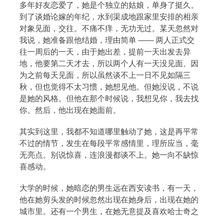
多年好友恋爱了，她是个独立的姑娘，单身了挺久。
到了谈婚论嫁的年纪，水到渠成地跟家里安排的相亲
对象见面，交往。不痛不痒，无功无过。某天忽然对
我说，她准备跟他结婚，理由简单 —— 两人正式交
往一周后的一天，由于她出差，提前一天出发去异
地，他要第二天才去，所以两个人有一天没见面。因
为之前每天见面，所以虽然谈不上一日不见如隔三
秋，但也觉得不太习惯，她想见他。但她没说，不说
是她的风格。但他在那个时候说，我想见你，我去找
你。然后，他出现在她面前。
其实到这里，我都不知道哪里触动了她，这是再平常
不过的情节，发生在每段平常感情里，理所应当，毫
无亮点。别说惊喜，连浪漫都谈不上。她一向不缺惊
喜感动。
大学的时候，她暗恋的男生远在西安读书，有一天，
他在她剪头发的时候忽然出现在她身后，出现在她的
城市里。还有一个男生，在她无意提及喜欢哈士奇之