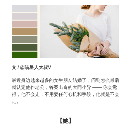
文 / @喵星人大叔V
最近身边越来越多的女生朋友结婚了，问到怎么最后
搜索
就认定他作老公，答案出奇的大同小异 —— 你会觉
得，他不会走，不用耍任何心机和手段，他就是不会
走。
热门分类
生活
音乐
微博
故事
杂志
【她】
摄影