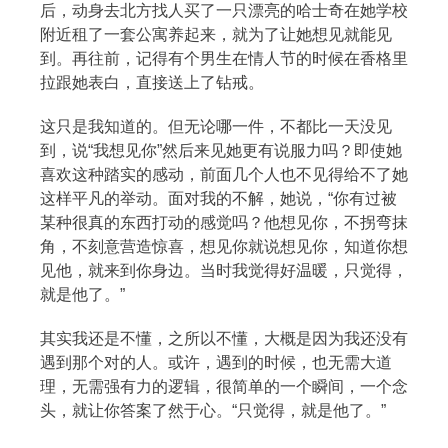
后，动身去北方找人买了一只漂亮的哈士奇在她学校
附近租了一套公寓养起来，就为了让她想见就能见
到。再往前，记得有个男生在情人节的时候在香格里
拉跟她表白，直接送上了钻戒。
这只是我知道的。但无论哪一件，不都比一天没见
到，说“我想见你”然后来见她更有说服力吗？即使她
喜欢这种踏实的感动，前面几个人也不见得给不了她
这样平凡的举动。面对我的不解，她说，“你有过被
某种很真的东西打动的感觉吗？他想见你，不拐弯抹
角，不刻意营造惊喜，想见你就说想见你，知道你想
见他，就来到你身边。当时我觉得好温暖，只觉得，
就是他了。”
其实我还是不懂，之所以不懂，大概是因为我还没有
遇到那个对的人。或许，遇到的时候，也无需大道
理，无需强有力的逻辑，很简单的一个瞬间，一个念
头，就让你答案了然于心。“只觉得，就是他了。”