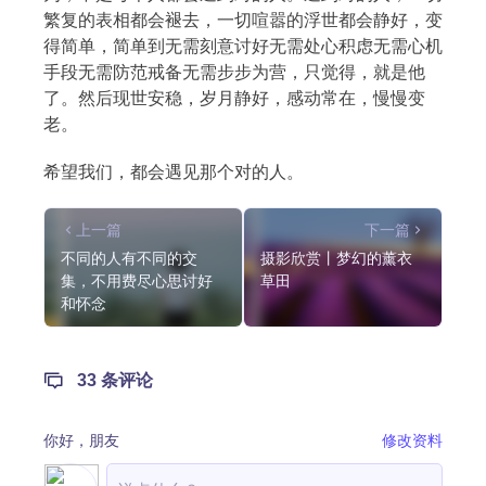
繁复的表相都会褪去，一切喧嚣的浮世都会静好，变
得简单，简单到无需刻意讨好无需处心积虑无需心机
手段无需防范戒备无需步步为营，只觉得，就是他
了。然后现世安稳，岁月静好，感动常在，慢慢变
老。
希望我们，都会遇见那个对的人。
上一篇
下一篇
不同的人有不同的交
摄影欣赏丨梦幻的薰衣
集，不用费尽心思讨好
草田
和怀念
33 条评论
你好，
朋友
修改资料