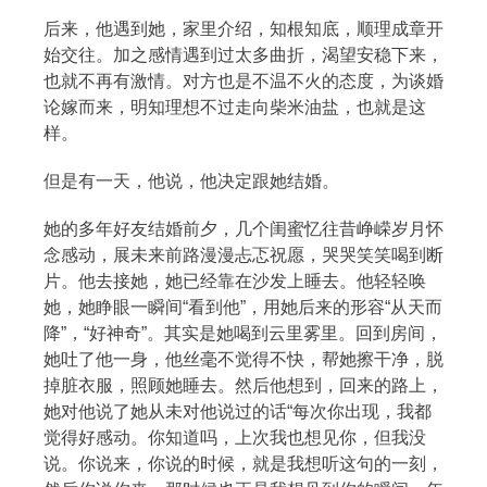
后来，他遇到她，家里介绍，知根知底，顺理成章开
始交往。加之感情遇到过太多曲折，渴望安稳下来，
也就不再有激情。对方也是不温不火的态度，为谈婚
论嫁而来，明知理想不过走向柴米油盐，也就是这
样。
但是有一天，他说，他决定跟她结婚。
她的多年好友结婚前夕，几个闺蜜忆往昔峥嵘岁月怀
念感动，展未来前路漫漫忐忑祝愿，哭哭笑笑喝到断
片。他去接她，她已经靠在沙发上睡去。他轻轻唤
她，她睁眼一瞬间“看到他”，用她后来的形容“从天而
降”，“好神奇”。其实是她喝到云里雾里。回到房间，
她吐了他一身，他丝毫不觉得不快，帮她擦干净，脱
掉脏衣服，照顾她睡去。然后他想到，回来的路上，
她对他说了她从未对他说过的话“每次你出现，我都
觉得好感动。你知道吗，上次我也想见你，但我没
说。你说来，你说的时候，就是我想听这句的一刻，