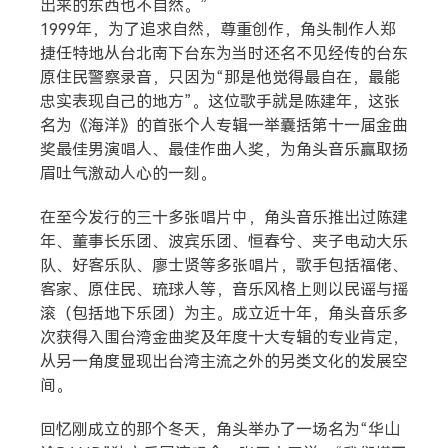
出来的东西也不自然。”
1999年，为了追求自然，尊重创作，角头制作人郑
捷任特地从台北南下台东为当时还名不见经传的台东
原住民警察录音，只因为“那是他觉得最自在，最能
忠实表现自己的地方”。这位歌手就是陈建年，这张
名为《海洋》的首张个人专辑一举囊括第十一届金曲
奖最佳男演唱人、最佳作曲人奖，为角头音乐赢取扬
眉吐气激动人心的一刻。
在至今发行的三十多张唱片中，角头音乐推出过陈建
年、董事长乐团、波宾乐团、恒春兮、夹子电动大乐
队、好客乐队、廖士贤等多张唱片，歌手包括福佬、
客家、原住民、琉球人等，音乐风格上则以民谣与摇
滚（包括地下乐团）为主。成立近十年，角头音乐多
次获得入围台湾金曲奖及年度十大专辑的专业肯定，
从另一角度显现出台湾主流之外的另类文化的发展空
间。
回忆刚成立的那个冬天，角头举办了一场名为“华山