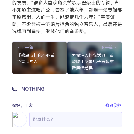
的发展。“很多人喜欢角头替歌手巴奈出的专辑，却
不知道主流唱片公司曾签了她六年，却连一张专辑都
不愿意出。人的一生，能浪费几个六年？”事实证
明，不少曾被主流唱片挖角的独立音乐人，最后还是
选择回到角头，继续他们的音乐路。
上一篇
下一篇
【感恩节】你不必做一
为你注入抖腿活力，重
个善良的人
塑联手英国电子乐队重
新演绎经典
NOTHING
你好，
朋友
修改资料