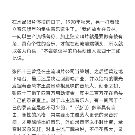
在水晶唱片停摆的日子，1998年秋天，另一打着独
立音乐旗号的角头音乐诞生了。“我的故乡在云林，
一向以生产流氓著称，加上独立唱片就是要做有棱有
搜索
角、具有个性的音乐，才能在潮流前端领头，所以就
取名为角头。”本名张议平的角头创始人张四十三如
此说。
热门分类
张四十三曾经在主流唱片公司当策划，之后经营过地
生活
音乐
微博
故事
杂志
下电台，最后还是决定回到唱片业，并以独特的眼光
发掘着台湾本土最具草根意味的音乐人。创业之初，
摄影
张四十三借了四百万启动资金，其中二百万花在角头
自己的录音室上。对于非主流音乐人，有一间属于自
己的录音室是必不可少的。“（他们）多半具有自
由、随性的风格，常需要比主流艺人更长的录音时
间，才能酝酿出好音乐。外面录音室以小时计费，录
音时又急又赶，对非主流厂牌来说，不但花费大，录