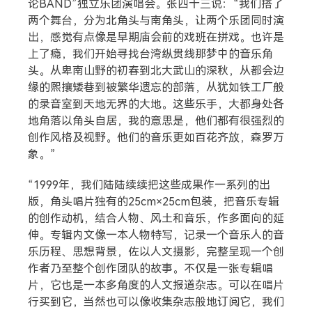
论BAND”独立乐团演唱会。张四十三说：“我们搭了
两个舞台，分为北角头与南角头，让两个乐团同时演
出，感觉有点像是早期庙会前的戏班在拼戏。也许是
上了瘾，我们开始寻找台湾纵贯线那梦中的音乐角
头。从卑南山野的初春到北大武山的深秋，从都会边
缘的熙攘矮巷到被繁华遗忘的部落，从犹如铁工厂般
的录音室到天地无界的大地。这些乐手，大都身处各
地角落以角头自居，我的意思是，他们都有很强烈的
创作风格及视野。他们的音乐更如百花齐放，森罗万
象。”
“1999年，我们陆陆续续把这些成果作一系列的出
版，角头唱片独有的25cm×25cm包装，把音乐专辑
的创作动机，结合人物、风土和音乐，作多面向的延
伸。专辑内文像一本人物特写，记录一个音乐人的音
乐历程、思想背景，佐以人文摄影，完整呈现一个创
作者乃至整个创作团队的故事。不仅是一张专辑唱
片，它也是一本多角度的人文报道杂志。可以在唱片
行买到它，当然也可以像收集杂志般地订阅它，我们