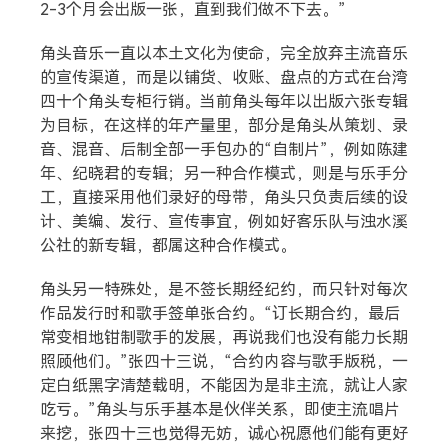
2-3个月会出版一张，直到我们做不下去。”
角头音乐一直以本土文化为使命，完全放弃主流音乐
的宣传渠道，而是以铺货、收账、盘点的方式在台湾
四十个角头专柜行销。当前角头每年以出版六张专辑
为目标，在这样的年产量里，部分是角头从策划、录
音、混音、后制全部一手包办的“自制片”，例如陈建
年、纪晓君的专辑；另一种合作模式，则是与乐手分
工，直接采用他们录好的母带，角头只负责后续的设
计、美编、发行、宣传事宜，例如好客乐队与浊水溪
公社的新专辑，都属这种合作模式。
角头另一特殊处，是不签长期经纪约，而只针对每次
作品发行时和歌手签单张合约。“订长期合约，最后
常变相地钳制歌手的发展，再说我们也没有能力长期
照顾他们。”张四十三说，“合约内容与歌手版税，一
定白纸黑字清楚载明，不能因为是非主流，就让人家
吃亏。”角头与乐手基本是伙伴关系，即使主流唱片
来挖，张四十三也觉得无妨，诚心祝愿他们能有更好