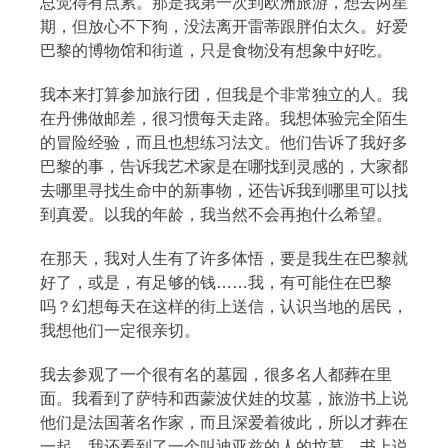
总觉得有点累。那是我第一次到欧洲旅游，想去两星
期，但放心不下狗，没法离开雷蒂跟胖伯太久。好爱
巴黎的博物馆和街道，只是食物没有想象中好吃。
我本来打算参加旅行团，但我是个非常独立的人。我
在丹佛做邮差，很习惯每天走路。我想体验完全陌生
的冒险经验，而且也想练习法文。他们告诉了我好多
巴黎的事，告诉我艺术家是在哪找到灵感的，大家都
去哪里寻找生命中的新事物，还告诉我到哪里可以找
到真爱。以我的年龄，我当然不会再抱什么希望。
在那天，我对人生有了许多体悟，要是我生在巴黎就
好了，或是，有足够的钱……我，有可能住在巴黎
吗？幻想每天在这样的街上送信，认识当地的居民，
我想他们一定很亲切。
我去参观了一个很有名的墓园，很多名人都葬在里
面。我看到了萨特和西蒙波伏娃的坟墓，旅游书上说
他们是法国著名作家，而且深爱着彼此，所以才葬在
一起。我还看到了一个叫迪亚兹的人的坟墓，书上说