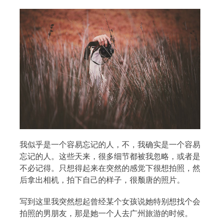
搜索
我似乎是一个容易忘记的人，不，我确实是一个容易
热门分类
忘记的人。这些天来，很多细节都被我忽略，或者是
不必记得。只想得起来在突然的感觉下很想拍照，然
生活
音乐
微博
故事
杂志
后拿出相机，拍下自己的样子，很颓唐的照片。
摄影
写到这里我突然想起曾经某个女孩说她特别想找个会
拍照的男朋友，那是她一个人去广州旅游的时候。