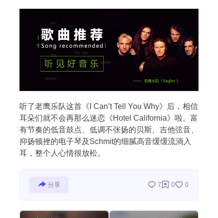
搜索
热门分类
生活
音乐
微博
故事
杂志
摄影
听了老鹰乐队这首《I Can’t Tell You Why》后，相信
耳朵们就不会再那么迷恋《Hotel California》啦。富
有节奏的低音鼓点、低调不张扬的贝斯、吉他弦音、
抑扬顿挫的电子琴及Schmit的细腻高音缓缓流淌入
耳，整个人心情很放松。
分享
7
0
0