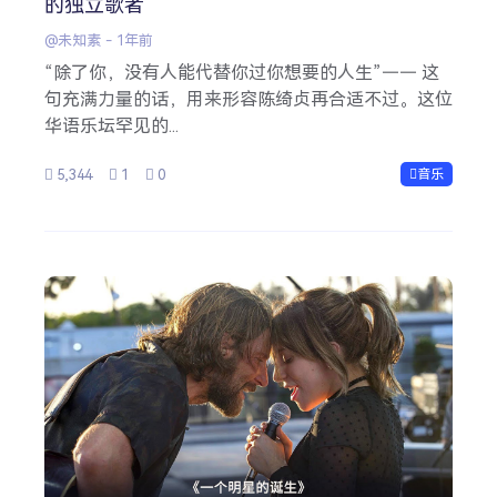
的独立歌者
@未知素
-
1年前
“除了你，没有人能代替你过你想要的人生”—— 这
句充满力量的话，用来形容陈绮贞再合适不过。这位
华语乐坛罕见的...
5,344
1
0
音乐