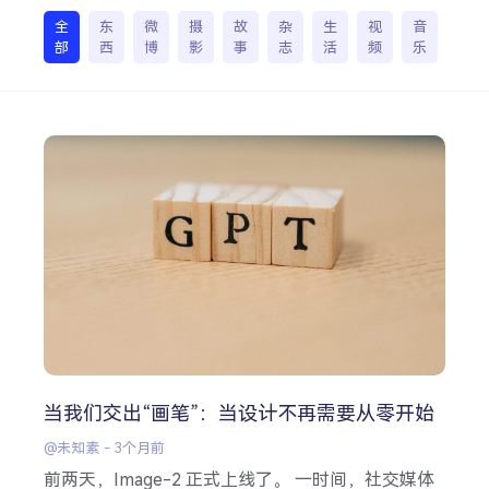
全
东
微
摄
故
杂
生
视
音
部
西
博
影
事
志
活
频
乐
搜索
热门分类
生活
音乐
微博
故事
杂志
摄影
当我们交出“画笔”：当设计不再需要从零开始
@未知素
-
3个月前
前两天，Image-2 正式上线了。 一时间，社交媒体