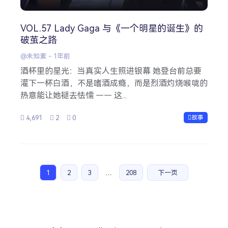
VOL.57 Lady Gaga 与《一个明星的诞生》的
破茧之路
@未知素
-
1年前
酒杯里的星光：当真实人生照进银幕 她登台前总要
灌下一杯白酒，不是嗜酒成瘾，而是烈酒灼烧喉咙的
热意能让她褪去怯懦 —— 这...
4,691
2
0
故事
1
2
3
…
208
下一页