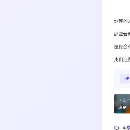
搜索
你等的
生活
音乐
微博
故事
杂志
热门分类
那些看
摄影
遗憾会
我们还
上
這是
4 